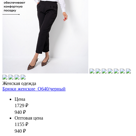
Женская одежда
Брюки женские_О640/черный
Цена
1729
₽
940
₽
Оптовая цена
1155
₽
940
₽