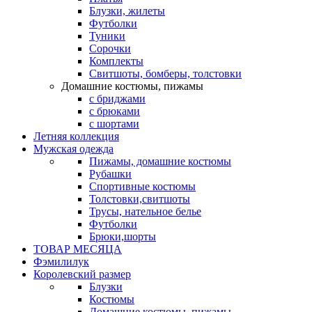
Блузки, жилеты
Футболки
Туники
Сорочки
Комплекты
Свитшоты, бомберы, толстовки
Домашние костюмы, пижамы
с бриджами
с брюками
с шортами
Летняя коллекция
Мужская одежда
Пижамы, домашние костюмы
Рубашки
Спортивные костюмы
Толстовки,свитшоты
Трусы, нательное белье
Футболки
Брюки,шорты
ТОВАР МЕСЯЦА
Фэмилилук
Королевский размер
Блузки
Костюмы
Домашние костюмы, пижамы