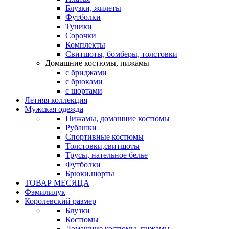
Блузки, жилеты
Футболки
Туники
Сорочки
Комплекты
Свитшоты, бомберы, толстовки
Домашние костюмы, пижамы
с бриджами
с брюками
с шортами
Летняя коллекция
Мужская одежда
Пижамы, домашние костюмы
Рубашки
Спортивные костюмы
Толстовки,свитшоты
Трусы, нательное белье
Футболки
Брюки,шорты
ТОВАР МЕСЯЦА
Фэмилилук
Королевский размер
Блузки
Костюмы
Домашние костюмы, пижамы