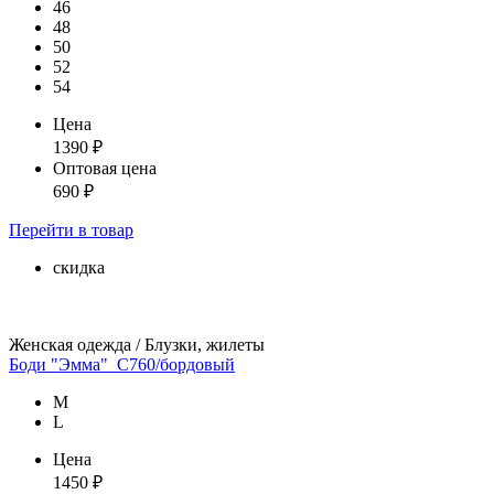
46
48
50
52
54
Цена
1390
₽
Оптовая цена
690
₽
Перейти
в товар
скидка
Женская одежда / Блузки, жилеты
Боди "Эмма"_С760/бордовый
М
L
Цена
1450
₽