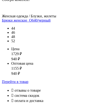
Женская одежда / Блузки, жилеты
Брюки женские_О640/черный
44
46
48
52
Цена
1729
₽
940
₽
Оптовая цена
1155
₽
940
₽
Перейти
в товар

отзывы о товаре

система скидок

оплата и доставка