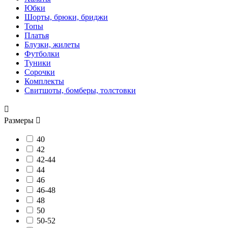
Юбки
Шорты, брюки, бриджи
Топы
Платья
Блузки, жилеты
Футболки
Туники
Сорочки
Комплекты
Свитшоты, бомберы, толстовки

Размеры

40
42
42-44
44
46
46-48
48
50
50-52