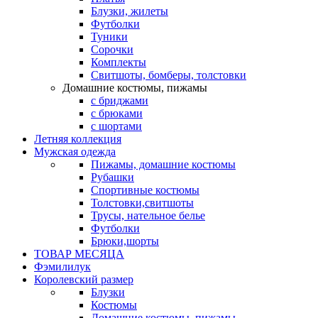
Блузки, жилеты
Футболки
Туники
Сорочки
Комплекты
Свитшоты, бомберы, толстовки
Домашние костюмы, пижамы
с бриджами
с брюками
с шортами
Летняя коллекция
Мужская одежда
Пижамы, домашние костюмы
Рубашки
Спортивные костюмы
Толстовки,свитшоты
Трусы, нательное белье
Футболки
Брюки,шорты
ТОВАР МЕСЯЦА
Фэмилилук
Королевский размер
Блузки
Костюмы
Домашние костюмы, пижамы