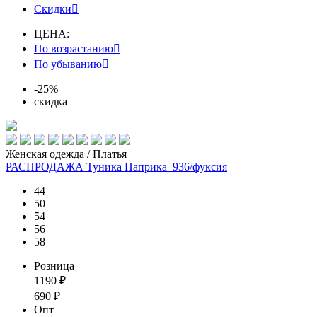
Скидки

ЦЕНА:
По возрастанию

По убыванию

-25%
скидка
Женская одежда / Платья
РАСПРОДАЖА Туника Паприка_936/фуксия
44
50
54
56
58
Розница
1190
₽
690
₽
Опт