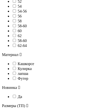
52
54
54-56
56
58
58-60
60
62
58-60
62-64
Материал

Кашкорсе
Кулирка
лапша
Футер
Новинка

Да
Размеры (ТП)
