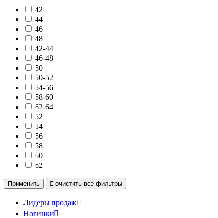
42
44
46
48
42-44
46-48
50
50-52
54-56
58-60
62-64
52
54
56
58
60
62
Применить

очистить
все фильтры
Лидеры продаж

Новинки
