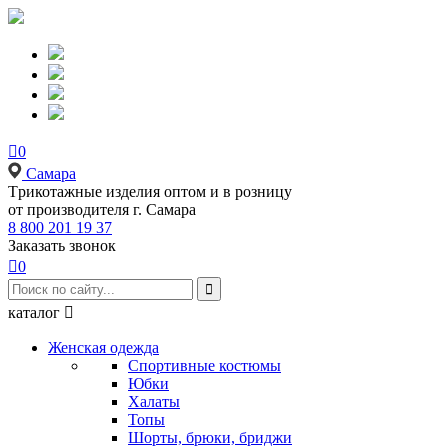

0
Самара
Tрикотажные изделия оптом и в розницу
от производителя г. Самара
8 800 201 19 37
Заказать звонок

0

каталог

Женская одежда
Спортивные костюмы
Юбки
Халаты
Топы
Шорты, брюки, бриджи