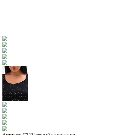
Артикул: С723/черный со стразами