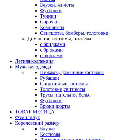
Блузки, жилеты
Футболки
Туники
Сорочки
Комплекты
Свитшоты, бомберы, толстовки
Домашние костюмы, пижамы
с бриджами
с брюками
с шортами
Летняя коллекция
Мужская одежда
Пижамы, домашние костюмы
Рубашки
Спортивные костюмы
Толстовки,свитшоты
Трусы, нательное белье
Футболки
Брюки,шорты
ТОВАР МЕСЯЦА
Фэмилилук
Королевский размер
Блузки
Костюмы
Домашние костюмы, пижамы