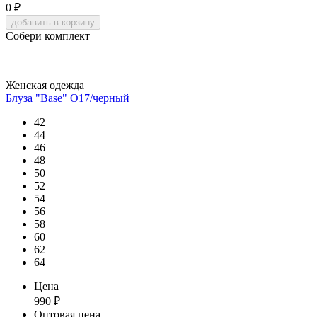
0
₽
добавить в корзину
Собери комплект
Женская одежда
Блуза "Base" О17/черный
42
44
46
48
50
52
54
56
58
60
62
64
Цена
990
₽
Оптовая цена