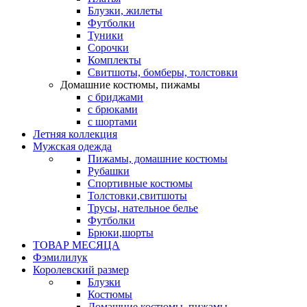
Блузки, жилеты
Футболки
Туники
Сорочки
Комплекты
Свитшоты, бомберы, толстовки
Домашние костюмы, пижамы
с бриджами
с брюками
с шортами
Летняя коллекция
Мужская одежда
Пижамы, домашние костюмы
Рубашки
Спортивные костюмы
Толстовки,свитшоты
Трусы, нательное белье
Футболки
Брюки,шорты
ТОВАР МЕСЯЦА
Фэмилилук
Королевский размер
Блузки
Костюмы
Домашние костюмы, пижамы