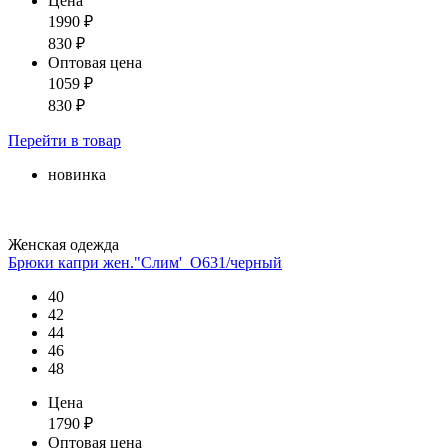
Цена
1990
₽
830
₽
Оптовая цена
1059
₽
830
₽
Перейти
в товар
новинка
Женская одежда
Брюки капри жен."Слим'_О631/черный
40
42
44
46
48
Цена
1790
₽
Оптовая цена