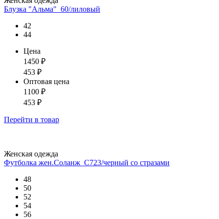
Женская одежда
Блузка "Альма"_60/лиловый
42
44
Цена
1450
₽
453
₽
Оптовая цена
1100
₽
453
₽
Перейти
в товар
Женская одежда
Футболка жен.Соланж_С723/черный со стразами
48
50
52
54
56