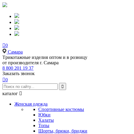

0
Самара
Tрикотажные изделия оптом и в розницу
от производителя г. Самара
8 800 201 19 37
Заказать звонок

0

каталог

Женская одежда
Спортивные костюмы
Юбки
Халаты
Топы
Шорты, брюки, бриджи