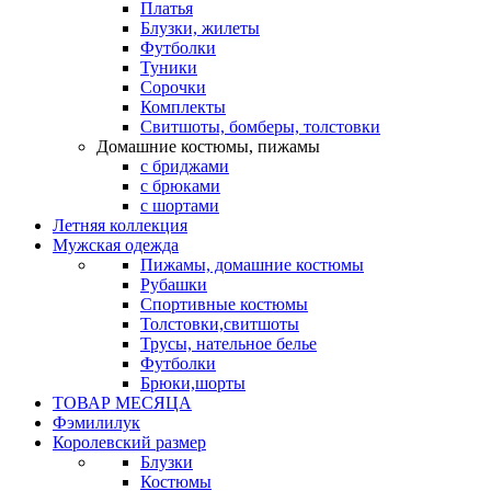
Платья
Блузки, жилеты
Футболки
Туники
Сорочки
Комплекты
Свитшоты, бомберы, толстовки
Домашние костюмы, пижамы
с бриджами
с брюками
с шортами
Летняя коллекция
Мужская одежда
Пижамы, домашние костюмы
Рубашки
Спортивные костюмы
Толстовки,свитшоты
Трусы, нательное белье
Футболки
Брюки,шорты
ТОВАР МЕСЯЦА
Фэмилилук
Королевский размер
Блузки
Костюмы