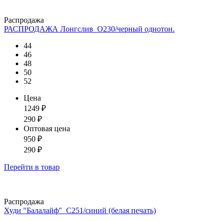
Распродажа
РАСПРОДАЖА Лонгслив_О230/черный однотон.
44
46
48
50
52
Цена
1249
₽
290
₽
Оптовая цена
950
₽
290
₽
Перейти
в товар
Распродажа
Худи "Балалайф"_С251/синий (белая печать)